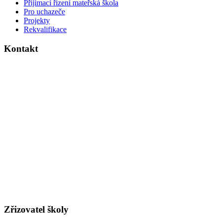
Přijímací řízení mateřská škola
Pro uchazeče
Projekty
Rekvalifikace
Kontakt
Dvouletá katolická střední škola a mateřská škola
Legerova 28
280 02 Kolín 3
Telefon do MŠ
: 321 320 057
Telefon do
SŠ
: 321 320 058
Telefon do ředitelny
: 321 722 079
E-mail
:
info@dkskolin.cz
ID schránky
: qrj7zet
IČO
:
00 64 10 65
PRÁVNÍ FORMA:
ŠPO, ŠKOLSKÁ PRÁVNICKÁ OSOBA
Redizo:
600007154
Číslo účtu pro rodiče:
5909580329/0800
, ČS a.s. pobočka Kolín
Číslo účtu pro dotace, dary ad.:
420059359/0800
Zřizovatel školy