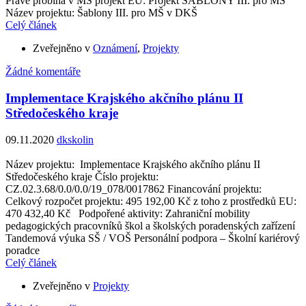
Právě probíhá v MŠ projekt EU: Projekt ŠABLONY III. pro MŠ
Název projektu: Šablony III. pro MŠ v DKŠ
Celý článek
Zveřejněno v
Oznámení
,
Projekty
Žádné komentáře
Implementace Krajského akčního plánu II
Středočeského kraje
09.11.2020
dkskolin
Název projektu: Implementace Krajského akčního plánu II
Středočeského kraje Číslo projektu:
CZ.02.3.68/0.0/0.0/19_078/0017862 Financování projektu:
Celkový rozpočet projektu: 495 192,00 Kč z toho z prostředků EU:
470 432,40 Kč Podpořené aktivity: Zahraniční mobility
pedagogických pracovníků škol a školských poradenských zařízení
Tandemová výuka SŠ / VOŠ Personální podpora – Školní kariérový
poradce
Celý článek
Zveřejněno v
Projekty