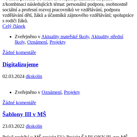
z/kombinaci následujících témat: personální podpora, osobnostně
sociální a profesní rozvoj pracovníků ve vzdělávání, podpora
vzdělávání dětí, žáků a účastníků zájmového vzdělávání; spolupráce
s rodiči žáků.
Celý článek
Zveřejněno v
Aktuality mateřské školy
,
Aktuality střední
školy
,
Oznámení
,
Projekty
Žádné komentáře
Digitalizujeme
02.03.2024
dkskolin
Zveřejněno v
Oznámení
,
Projekty
Žádné komentáře
Šablony III v MŠ
23.03.2022
dkskolin