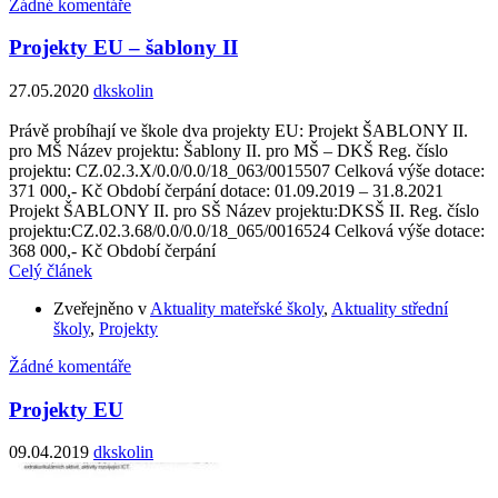
Žádné komentáře
Projekty EU – šablony II
27.05.2020
dkskolin
Právě probíhají ve škole dva projekty EU: Projekt ŠABLONY II.
pro MŠ Název projektu: Šablony II. pro MŠ – DKŠ Reg. číslo
projektu: CZ.02.3.X/0.0/0.0/18_063/0015507 Celková výše dotace:
371 000,- Kč Období čerpání dotace: 01.09.2019 – 31.8.2021
Projekt ŠABLONY II. pro SŠ Název projektu:DKSŠ II. Reg. číslo
projektu:CZ.02.3.68/0.0/0.0/18_065/0016524 Celková výše dotace:
368 000,- Kč Období čerpání
Celý článek
Zveřejněno v
Aktuality mateřské školy
,
Aktuality střední
školy
,
Projekty
Žádné komentáře
Projekty EU
09.04.2019
dkskolin