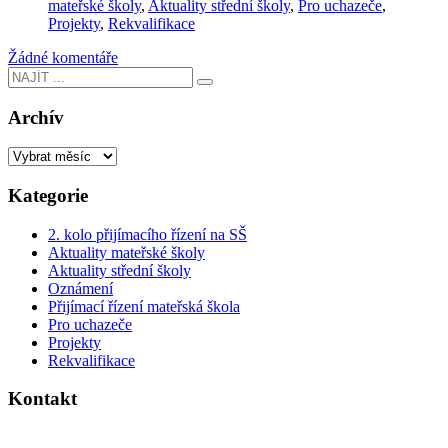
mateřské školy
,
Aktuality střední školy
,
Pro uchazeče
,
Projekty
,
Rekvalifikace
Žádné komentáře
Archív
Kategorie
2. kolo přijímacího řízení na SŠ
Aktuality mateřské školy
Aktuality střední školy
Oznámení
Přijímací řízení mateřská škola
Pro uchazeče
Projekty
Rekvalifikace
Kontakt
Dvouletá katolická střední škola a mateřská škola