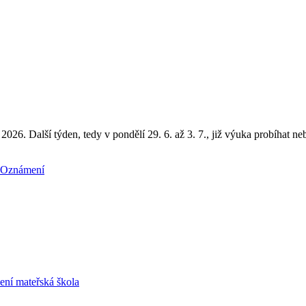
26. Další týden, tedy v pondělí 29. 6. až 3. 7., již výuka probíhat ne
Oznámení
zení mateřská škola