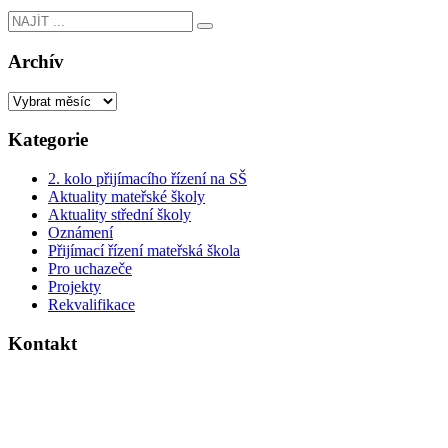
Archív
Kategorie
2. kolo přijímacího řízení na SŠ
Aktuality mateřské školy
Aktuality střední školy
Oznámení
Přijímací řízení mateřská škola
Pro uchazeče
Projekty
Rekvalifikace
Kontakt
Dvouletá katolická střední škola a mateřská škola
Legerova 28
280 02 Kolín 3