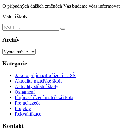
O případných dalších změnách Vás budeme včas informovat.
Vedení školy.
Archív
Kategorie
2. kolo přijímacího řízení na SŠ
Aktuality mateřské školy
Aktuality střední školy
Oznámení
Přijímací řízení mateřská škola
Pro uchazeče
Projekty
Rekvalifikace
Kontakt