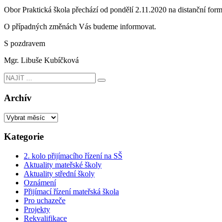
Obor Praktická škola přechází od pondělí 2.11.2020 na distanční for
O případných změnách Vás budeme informovat.
S pozdravem
Mgr. Libuše Kubíčková
Archív
Kategorie
2. kolo přijímacího řízení na SŠ
Aktuality mateřské školy
Aktuality střední školy
Oznámení
Přijímací řízení mateřská škola
Pro uchazeče
Projekty
Rekvalifikace