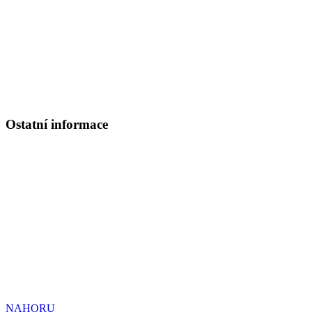
tel. ústředna: 220 392 111
fax: 220 514 647
www.apha.cz
e-mail:
apha@apha.cz
Referát církevního školství
PhDr. Mgr. Ondřej Mrzílek, MBA
Tel.: 220 392 196
Ostatní informace
Školská rada:
Členové
:
Ing. Bc. Marcela Vlasáková
Ilona Bílá
P. ThLic Ján Halama SVD
Ochrana osobních údajů
Prohlášení o přístupnosti webových stránek
Kdo nás podporuje
© Dvoulet
NAHORU