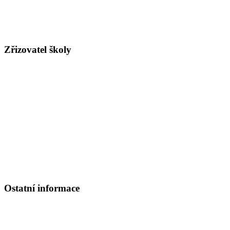
PRÁVNÍ FORMA:
ŠPO, ŠKOLSKÁ PRÁVNICKÁ OSOBA
Redizo:
600007154
Číslo účtu pro rodiče:
5909580329/0800
, ČS a.s. pobočka Kolín
Číslo účtu pro dotace, dary ad.:
420059359/0800
Zřizovatel školy
Arcibiskupství pražské
Hradčanské nám. 16, 119 02 Praha 1 - Hradčany
tel. ústředna: 220 392 111
fax: 220 514 647
www.apha.cz
e-mail:
apha@apha.cz
Referát církevního školství
PhDr. Mgr. Ondřej Mrzílek, MBA
Tel.: 220 392 196
Ostatní informace
Školská rada:
Členové
: