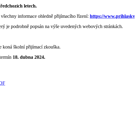
předchozích letech.
všechny informace ohledně přijímacího řízení:
https://www.prihlasky
terý je podrobně popsán na výše uvedených webových stránkách.
e koná školní přijímací zkouška.
termín
18. dubna 2024.
PDF