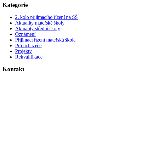
Kategorie
2. kolo přijímacího řízení na SŠ
Aktuality mateřské školy
Aktuality střední školy
Oznámení
Přijímací řízení mateřská škola
Pro uchazeče
Projekty
Rekvalifikace
Kontakt
Dvouletá katolická střední škola a mateřská škola
Legerova 28
280 02 Kolín 3
Telefon do MŠ
: 321 320 057
Telefon do
SŠ
: 321 320 058
Telefon do ředitelny
: 321 722 079
E-mail
:
info@dkskolin.cz
ID schránky
: qrj7zet
IČO
:
00 64 10 65