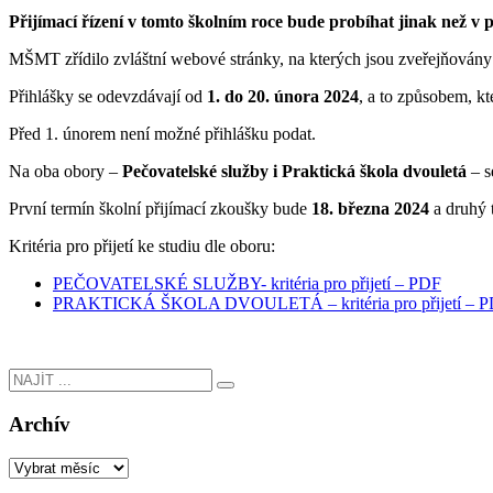
Přijímací řízení v tomto školním roce bude probíhat jinak než v 
MŠMT zřídilo zvláštní webové stránky, na kterých jsou zveřejňovány 
Přihlášky se odevzdávají od
1. do 20. února 2024
, a to způsobem, k
Před 1. únorem není možné přihlášku podat.
Na oba obory –
Pečovatelské služby i Praktická škola dvouletá
– s
První termín školní přijímací zkoušky bude
18. března 2024
a druhý 
Kritéria pro přijetí ke studiu dle oboru:
PEČOVATELSKÉ SLUŽBY- kritéria pro přijetí – PDF
PRAKTICKÁ ŠKOLA DVOULETÁ – kritéria pro přijetí – 
Archív