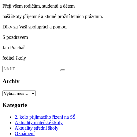
Přeji všem rodičům, studentů a dětem
naší školy příjemné a klidné prožití letních prázdnin.
Díky za Vaší spolupráci a pomoc.
S pozdravem
Jan Prachař
ředitel školy
Archív
Kategorie
2. kolo přijímacího řízení na SŠ
Aktuality mateřské školy
Aktuality střední školy
Oznámení