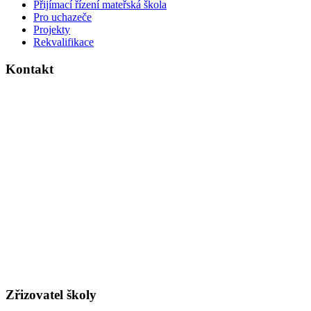
Přijímací řízení mateřská škola
Pro uchazeče
Projekty
Rekvalifikace
Kontakt
Dvouletá katolická střední škola a mateřská škola
Legerova 28
280 02 Kolín 3
Telefon do MŠ
: 321 320 057
Telefon do
SŠ
: 321 320 058
Telefon do ředitelny
: 321 722 079
E-mail
:
info@dkskolin.cz
ID schránky
: qrj7zet
IČO
:
00 64 10 65
PRÁVNÍ FORMA:
ŠPO, ŠKOLSKÁ PRÁVNICKÁ OSOBA
Redizo:
600007154
Číslo účtu pro rodiče:
5909580329/0800
, ČS a.s. pobočka Kolín
Číslo účtu pro dotace, dary ad.:
420059359/0800
Zřizovatel školy