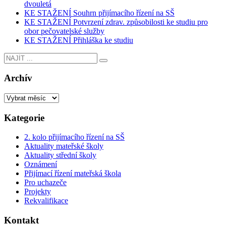
dvouletá
KE STAŽENÍ Souhrn přijímacího řízení na SŠ
KE STAŽENÍ Potvrzení zdrav. způsobilosti ke studiu pro
obor pečovatelské služby
KE STAŽENÍ Přihláška ke studiu
Archív
Kategorie
2. kolo přijímacího řízení na SŠ
Aktuality mateřské školy
Aktuality střední školy
Oznámení
Přijímací řízení mateřská škola
Pro uchazeče
Projekty
Rekvalifikace
Kontakt