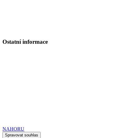
www.apha.cz
e-mail:
apha@apha.cz
Referát církevního školství
PhDr. Mgr. Ondřej Mrzílek, MBA
Tel.: 220 392 196
Ostatní informace
Školská rada:
Členové
:
Ing. Bc. Marcela Vlasáková
Ilona Bílá
P. ThLic Ján Halama SVD
Ochrana osobních údajů
Prohlášení o přístupnosti webových stránek
Kdo nás podporuje
© Dvouletá katolická střední škola a mateřská škola.
VYTVOŘENO FIRMOU
COMP-any
NAHORU
Spravovat souhlas