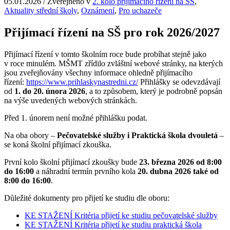
05.01.2026
/
Zveřejněno v
2. kolo přijímacího řízení na SŠ
,
Aktuality střední školy
,
Oznámení
,
Pro uchazeče
Přijímací řízení na SŠ pro rok 2026/2027
Přijímací řízení v tomto školním roce bude probíhat stejně jako
v roce minulém. MŠMT zřídilo zvláštní webové stránky, na kterých
jsou zveřejňovány všechny informace ohledně přijímacího
řízení:
https://www.prihlaskynastredni.cz/
Přihlášky se odevzdávají
od
1. do 20. února 2026
, a to způsobem, který je podrobně popsán
na výše uvedených webových stránkách.
Před 1. únorem není možné přihlášku podat.
Na oba obory –
Pečovatelské služby i Praktická škola dvouletá
–
se koná školní přijímací zkouška.
První kolo školní přijímací zkoušky bude
23. března 2026 od 8:00
do 16:00
a náhradní termín prvního kola
20. dubna 2026
také od
8:00 do 16:00
.
Důležité dokumenty pro přijetí ke studiu dle oboru:
KE STAŽENÍ Kritéria přijetí ke studiu pečovatelské služby
KE STAŽENÍ Kritéria přijetí ke studiu praktická škola