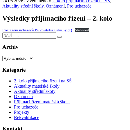
24.06.2026
/
Zveřejněno v
2. kolo přijímacího řízení na SŠ
,
Aktuality střední školy
,
Oznámení
,
Pro uchazeče
Výsledky přijímacího řízení – 2. kolo
Rozřazení uchazečů Pečovatelské služby (1)
Stáhnout
Archív
Kategorie
2. kolo přijímacího řízení na SŠ
Aktuality mateřské školy
Aktuality střední školy
Oznámení
Přijímací řízení mateřská škola
Pro uchazeče
Projekty
Rekvalifikace
Kontakt