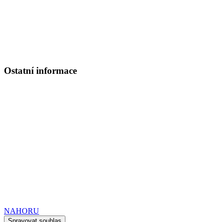
www.apha.cz
e-mail:
apha@apha.cz
Referát církevního školství
PhDr. Mgr. Ondřej Mrzílek, MBA
Tel.: 220 392 196
Ostatní informace
Školská rada:
Členové
:
Ing. Bc. Marcela Vlasáková
Ilona Bílá
P. ThLic Ján Halama SVD
Ochrana osobních údajů
Prohlášení o přístupnosti webových stránek
Kdo nás podporuje
© Dvouletá katolická střední škola a mateřská škola.
VYTVOŘENO FIRMOU
COMP-any
NAHORU
Spravovat souhlas