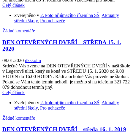
Celý článek
Zveřejněno v
2. kolo přijímacího řízení na SŠ
,
Aktuality
střední školy
,
Pro uchazeče
Žádné komentáře
DEN OTEVŘENÝCH DVEŘÍ – STŘEDA 15. 1.
2020
08.01.2020
dkskolin
Srdečně Vás zveme na DEN OTEVŘENÝCH DVEŘÍ v naší škole
v Legerově ulici, který se koná ve STŘEDU 15. 1. 2020 od 9.00
HODIN do 16.00 HODIN. Rádi a ochotně Vás provedeme školou.
Pokud se Vám tento termín nehodí, je možno si na telefonu 321 722
079 dohodnout termín jiný.
Celý článek
Zveřejněno v
2. kolo přijímacího řízení na SŠ
,
Aktuality
střední školy
,
Pro uchazeče
Žádné komentáře
DEN OTEVŘENÝCH DVEŘÍ – středa 16. 1. 2019