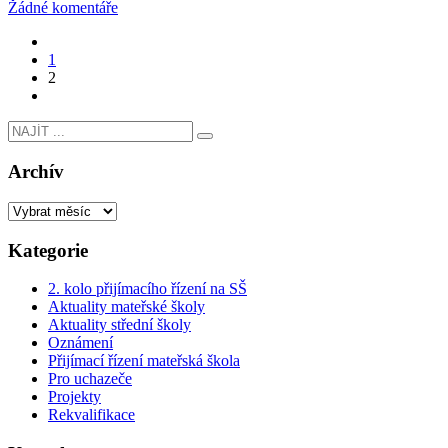
Žádné komentáře
1
2
Archív
Kategorie
2. kolo přijímacího řízení na SŠ
Aktuality mateřské školy
Aktuality střední školy
Oznámení
Přijímací řízení mateřská škola
Pro uchazeče
Projekty
Rekvalifikace