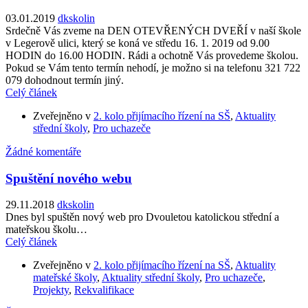
03.01.2019
dkskolin
Srdečně Vás zveme na DEN OTEVŘENÝCH DVEŘÍ v naší škole
v Legerově ulici, který se koná ve středu 16. 1. 2019 od 9.00
HODIN do 16.00 HODIN. Rádi a ochotně Vás provedeme školou.
Pokud se Vám tento termín nehodí, je možno si na telefonu 321 722
079 dohodnout termín jiný.
Celý článek
Zveřejněno v
2. kolo přijímacího řízení na SŠ
,
Aktuality
střední školy
,
Pro uchazeče
Žádné komentáře
Spuštění nového webu
29.11.2018
dkskolin
Dnes byl spuštěn nový web pro Dvouletou katolickou střední a
mateřskou školu…
Celý článek
Zveřejněno v
2. kolo přijímacího řízení na SŠ
,
Aktuality
mateřské školy
,
Aktuality střední školy
,
Pro uchazeče
,
Projekty
,
Rekvalifikace