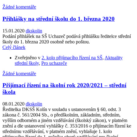
Žádné komentáře
Přihlášky na střední školu do 1. března 2020
15.01.2020
dkskolin
Podání přihlášek na SŠ Uchazeč podává přihlášku ředitelce střední
školy do 1. března 2020 osobně nebo poštou.
Celý článek
Zveřejněno v
2. kolo přijímacího řízení na SŠ
,
Aktuality
střední školy
,
Pro uchazeče
Žádné komentáře
Přijímací řízení na školní rok 2020/2021 – střední
škola
08.01.2020
dkskolin
Ředitelka DKSŠ Kolín v souladu s ustanovením § 60, odst. 3
zákona č. 561/2004 Sb., o předškolním, základním, středním,
vyšším odborném a jiném vzdělávání (školský zákon), v platném
znění a dle ustanovení vyhlášky č. 353/2016 o přijímacím řízení ke
střednímu vzdělávání, v platném znění, vyhlašuje 1. kolo
přijímacího řízení do 1. ročníku oborů vzdělávání pro školní