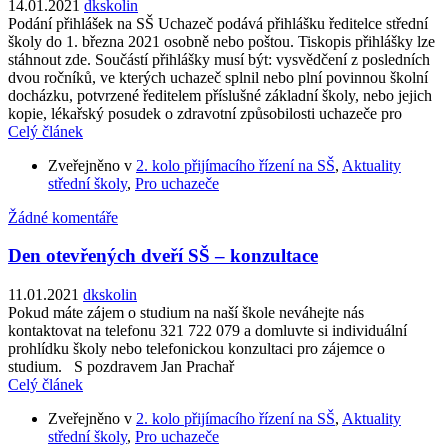
14.01.2021
dkskolin
Podání přihlášek na SŠ Uchazeč podává přihlášku ředitelce střední
školy do 1. března 2021 osobně nebo poštou. Tiskopis přihlášky lze
stáhnout zde. Součástí přihlášky musí být: vysvědčení z posledních
dvou ročníků, ve kterých uchazeč splnil nebo plní povinnou školní
docházku, potvrzené ředitelem příslušné základní školy, nebo jejich
kopie, lékařský posudek o zdravotní způsobilosti uchazeče pro
Celý článek
Zveřejněno v
2. kolo přijímacího řízení na SŠ
,
Aktuality
střední školy
,
Pro uchazeče
Žádné komentáře
Den otevřených dveří SŠ – konzultace
11.01.2021
dkskolin
Pokud máte zájem o studium na naší škole neváhejte nás
kontaktovat na telefonu 321 722 079 a domluvte si individuální
prohlídku školy nebo telefonickou konzultaci pro zájemce o
studium. S pozdravem Jan Prachař
Celý článek
Zveřejněno v
2. kolo přijímacího řízení na SŠ
,
Aktuality
střední školy
,
Pro uchazeče