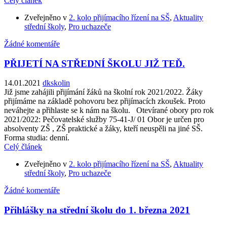
Celý článek
Zveřejněno v
2. kolo přijímacího řízení na SŠ
,
Aktuality
střední školy
,
Pro uchazeče
Žádné komentáře
PŘIJETÍ NA STŘEDNÍ ŠKOLU JIŽ TEĎ.
14.01.2021
dkskolin
Již jsme zahájili přijímání žáků na školní rok 2021/2022. Žáky
přijímáme na základě pohovoru bez přijímacích zkoušek. Proto
neváhejte a přihlaste se k nám na školu. Otevírané obory pro rok
2021/2022: Pečovatelské služby 75-41-J/ 01 Obor je určen pro
absolventy ZŠ , ZŠ praktické a žáky, kteří neuspěli na jiné SŠ.
Forma studia: denní.
Celý článek
Zveřejněno v
2. kolo přijímacího řízení na SŠ
,
Aktuality
střední školy
,
Pro uchazeče
Žádné komentáře
Přihlášky na střední školu do 1. března 2021