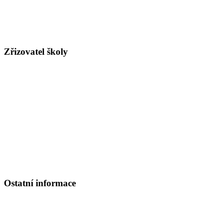
PRÁVNÍ FORMA:
ŠPO, ŠKOLSKÁ PRÁVNICKÁ OSOBA
Redizo:
600007154
Číslo účtu pro rodiče:
5909580329/0800
, ČS a.s. pobočka Kolín
Číslo účtu pro dotace, dary ad.:
420059359/0800
Zřizovatel školy
Arcibiskupství pražské
Hradčanské nám. 16, 119 02 Praha 1 - Hradčany
tel. ústředna: 220 392 111
fax: 220 514 647
www.apha.cz
e-mail:
apha@apha.cz
Referát církevního školství
PhDr. Mgr. Ondřej Mrzílek, MBA
Tel.: 220 392 196
Ostatní informace
Školská rada:
Členové
: