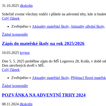
31.10.2025
dkskolin
Srdečně zveme všechny rodiče i přátele na adventní trhy, kde si bude
Celý článek
Zveřejněno v
Aktuality mateřské školy
,
Aktuality střední školy
,
Žádné komentáře
Zápis do mateřské školy na rok 2025/2026
10.03.2025
kryton
Dne 5. 5. 2025 proběhne zápis do MŠ Legerova 28, Kolín, v době od 
Den otevřených dveří v MŠ.
Celý článek
Zveřejněno v
Aktuality mateřské školy
,
Přijímací řízení mateřsk
Žádné komentáře
POZVÁNKA NA ADVENTNÍ TRHY 2024
08.11.2024
dkskolin