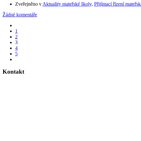
Zveřejněno v
Aktuality mateřské školy
,
Přijímací řízení mateřsk
Žádné komentáře
1
2
3
4
5
Kontakt
Dvouletá katolická střední škola a mateřská škola
Legerova 28
280 02 Kolín 3
Telefon do MŠ
: 321 320 057
Telefon do
SŠ
: 321 320 058
Telefon do ředitelny
: 321 722 079
E-mail
:
info@dkskolin.cz
ID schránky
: qrj7zet
IČO
:
00 64 10 65