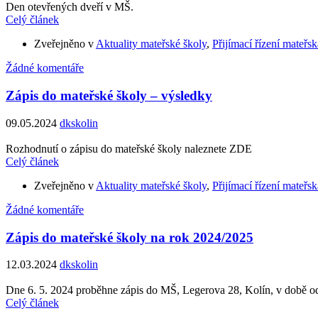
Den otevřených dveří v MŠ.
Celý článek
Zveřejněno v
Aktuality mateřské školy
,
Přijímací řízení mateřsk
Žádné komentáře
Zápis do mateřské školy – výsledky
09.05.2024
dkskolin
Rozhodnutí o zápisu do mateřské školy naleznete ZDE
Celý článek
Zveřejněno v
Aktuality mateřské školy
,
Přijímací řízení mateřsk
Žádné komentáře
Zápis do mateřské školy na rok 2024/2025
12.03.2024
dkskolin
Dne 6. 5. 2024 proběhne zápis do MŠ, Legerova 28, Kolín, v době o
Celý článek