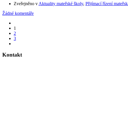
Zveřejněno v
Aktuality mateřské školy
,
Přijímací řízení mateřsk
Žádné komentáře
1
2
3
Kontakt
Dvouletá katolická střední škola a mateřská škola
Legerova 28
280 02 Kolín 3
Telefon do MŠ
: 321 320 057
Telefon do
SŠ
: 321 320 058
Telefon do ředitelny
: 321 722 079
E-mail
:
info@dkskolin.cz
ID schránky
: qrj7zet
IČO
:
00 64 10 65
PRÁVNÍ FORMA:
ŠPO, ŠKOLSKÁ PRÁVNICKÁ OSOBA
Redizo:
600007154