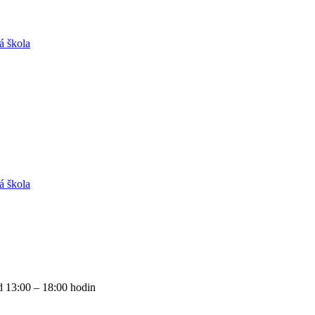
á škola
á škola
d 13:00 – 18:00 hodin