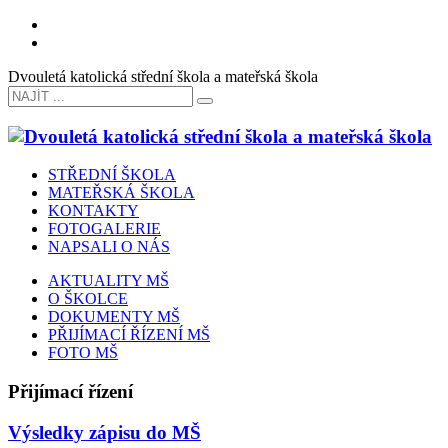
Dvouletá katolická střední škola a mateřská škola
STŘEDNÍ ŠKOLA
MATEŘSKÁ ŠKOLA
KONTAKTY
FOTOGALERIE
NAPSALI O NÁS
AKTUALITY MŠ
O ŠKOLCE
DOKUMENTY MŠ
PŘIJÍMACÍ ŘÍZENÍ MŠ
FOTO MŠ
Přijímací řízení
Výsledky zápisu do MŠ