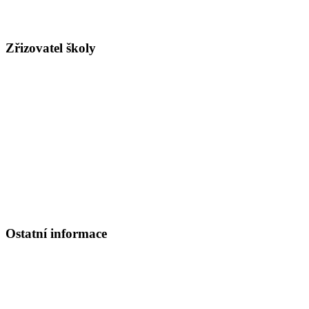
Číslo účtu pro rodiče:
5909580329/0800
, ČS a.s. pobočka Kolín
Číslo účtu pro dotace, dary ad.:
420059359/0800
Zřizovatel školy
Arcibiskupství pražské
Hradčanské nám. 16, 119 02 Praha 1 - Hradčany
tel. ústředna: 220 392 111
fax: 220 514 647
www.apha.cz
e-mail:
apha@apha.cz
Referát církevního školství
PhDr. Mgr. Ondřej Mrzílek, MBA
Tel.: 220 392 196
Ostatní informace
Školská rada:
Členové
:
Ing. Bc. Marcela Vlasáková
Ilona Bílá